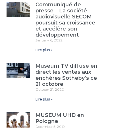
Communiqué de
presse – La société
audiovisuelle SECOM
poursuit sa croissance
et accélère son
développement
January 6, 2022
Lire plus »
Museum TV diffuse en
direct les ventes aux
enchères Sotheby’s ce
21 octobre
October 21, 2020
Lire plus »
MUSEUM UHD en
Pologne
December 5, 2019