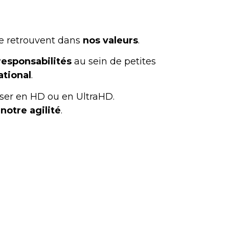
se retrouvent dans
nos valeurs
.
responsabilités
au sein de petites
ational
.
fuser en HD ou en UltraHD.
 notre agilité
.