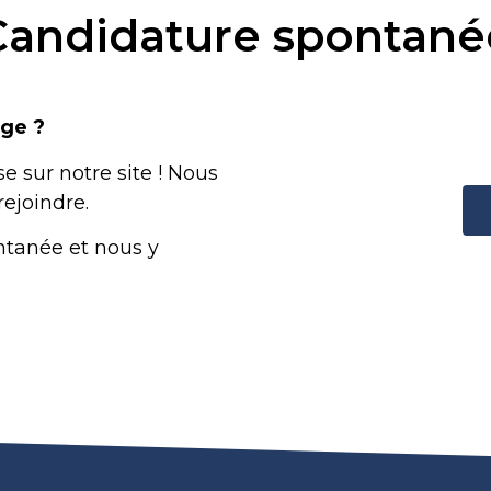
Candidature spontané
age ?
e sur notre site ! Nous
ejoindre.
ntanée et nous y
.