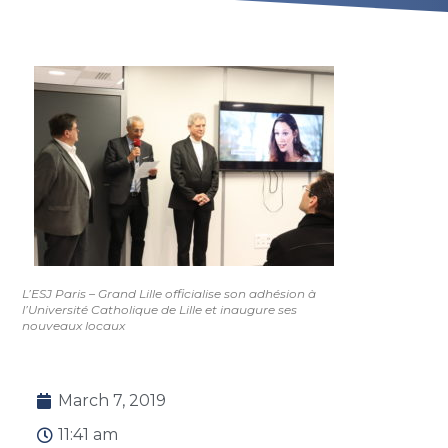
L’ESJ Paris – Grand Lille officialise son adhésion à
l’Université Catholique de Lille et inaugure ses
nouveaux locaux
March 7, 2019
11:41 am