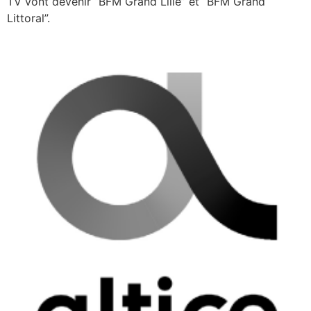
TV vont devenir “BFM Grand Lille” et “BFM Grand
Littoral”.